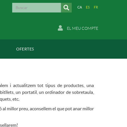
CA
ES
FR
EL MEU COMPTE
OFERTES
alem i actualitzem tot tipus de productes, una
itllets, un portatil, un ordinador de sobretaula,
quets, etc.
 al millor preu, aconsellem el que pot anar millor
nsellarem!