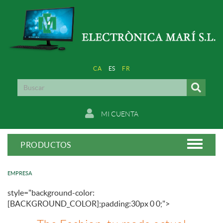
CA
ES
FR
MI CUENTA
PRODUCTOS
EMPRESA
style="background-color:
[BACKGROUND_COLOR];padding:30px 0 0;">