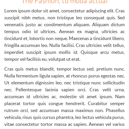
The Fashion, tu moda actual
Lorem ipsum dolor sit amet, consectetur adipiscing elit. Cras
suscipit nibh metus, non tristique leo consequat quis. Sed
venenatis justo ac condimentum aliquam. Aliquam dictum
tempus odio id ultrices. Aenean ex magna, ultricies ac
tincidunt et, lobortis non neque. Maecenas a tincidunt libero,
fringilla accumsan leo. Nulla facilisi. Cras ultricies velit tellus,
imperdiet suscipit ipsum mollis id. Quisque arcu metus,
tempor vel facilisis eu, volutpat ut erat.
Cras quis metus blandit, tempor lectus sed, pretium nunc.
Nulla fermentum ligula sapien, at rhoncus purus egestas nec.
Ut elementum dignissim leo, nec tristique nunc sollicitudin
nec. Pellentesque lacinia sapien orci. Cras velit urna,
accumsan id ultricies ac, molestie sit amet ipsum. Nam
placerat tortor quis congue hendrerit. Curabitur semper
rutrum orci, sed accumsan massa maximus non. Phasellus
vehicula, risus quis cursus pharetra, leo lectus vehicula purus,
vitae consectetur tortor massa ac sapien. Aenean vel varius