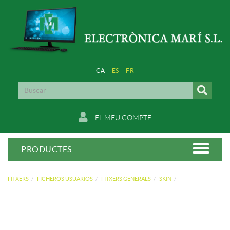
CA
ES
FR
EL MEU COMPTE
PRODUCTES
FITXERS
FICHEROS USUARIOS
FITXERS GENERALS
SKIN