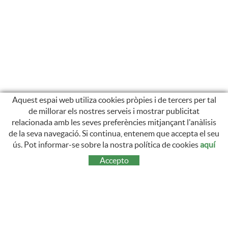
Aquest espai web utiliza cookies pròpies i de tercers per tal
de millorar els nostres serveis i mostrar publicitat
relacionada amb les seves preferències mitjançant l'anàlisis
de la seva navegació. Si continua, entenem que accepta el seu
SEGUEIX-NOS
ús. Pot informar-se sobre la nostra política de cookies
aquí
INSTAGRAM
Accepto
CONTACTE
Carrer Sant Llàtzer, 35
17600 Figueres, Girona