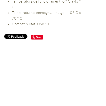
Temperatura de funcionament: 0 º C a 45 º
C
Temperatura d'emmagatzematge: -10 º C a
70 º C
Compatibilitat: USB 2.0
Save