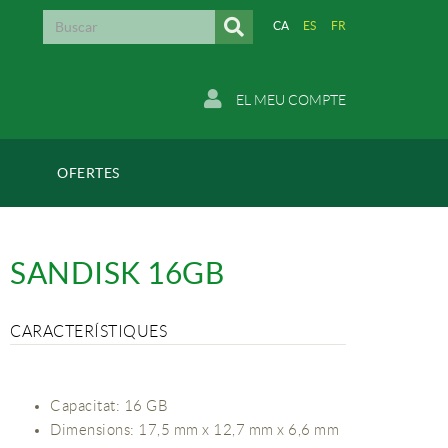
CA
ES
FR
EL MEU COMPTE
OFERTES
SANDISK 16GB
CARACTERÍSTIQUES
Capacitat: 16 GB
Dimensions: 17,5 mm x 12,7 mm x 6,6 mm