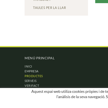
TAULES PER LA LLAR
MENÚ PRINCIPAL
INICI
EMPRESA
PRODUCTES
SERVEIS
VERIFACT
CONTACTE
Aquest espai web utiliza cookies pròpies i de te
OFERTES
l'anàlisis de la seva navegació.