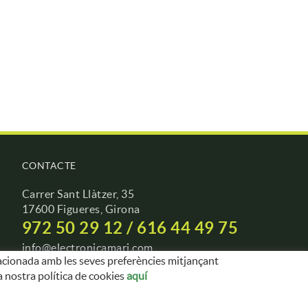
CONTACTE
Carrer Sant Llàtzer, 35
17600 Figueres, Girona
972 50 29 12 / 616 44 49 75
info@electronicamari.com
relacionada amb les seves preferències mitjançant
comercial@electronicamari.com
a nostra política de cookies
aquí