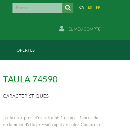
CA
ES
FR
EL MEU COMPTE
OFERTES
TAULA 74590
CARACTERÍSTIQUES
Taula escriptori d'estudi amb 1 calaix, i fabricada
en laminat d'alta pressió xapat en color Cambrian