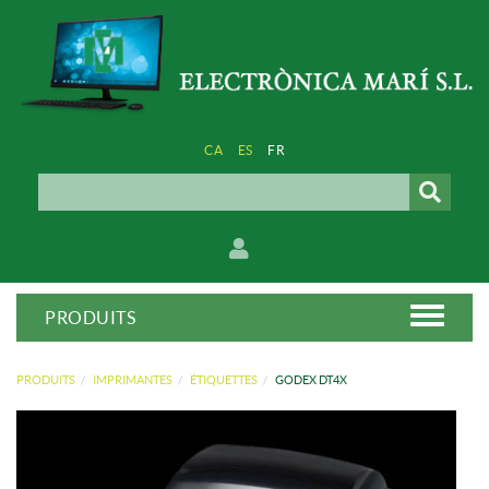
CA
ES
FR
PRODUITS
PRODUITS
IMPRIMANTES
ÉTIQUETTES
GODEX DT4X