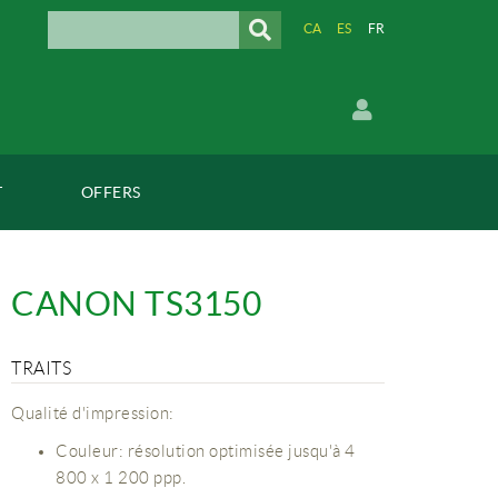
CA
ES
FR
T
OFFERS
CANON TS3150
TRAITS
Qualité d'impression:
Couleur: résolution optimisée jusqu'à 4
800 x 1 200 ppp.