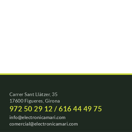
Carrer Sant Llàtzer, 35
17600 Figueres, Girona
972 50 29 12 / 616 44 49 75
info@electronicamari.com
comercial@electronicamari.com