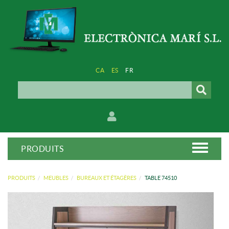
CA
ES
FR
PRODUITS
PRODUITS
MEUBLES
BUREAUX ET ÉTAGÈRES
TABLE 74510