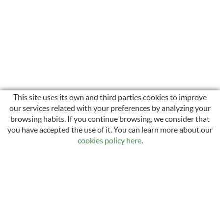
This site uses its own and third parties cookies to improve
our services related with your preferences by analyzing your
browsing habits. If you continue browsing, we consider that
INSTAGRAM
you have accepted the use of it. You can learn more about our
cookies policy here
.
Carrer Sant Llàtzer, 35
17600 Figueres, Girona
972 50 29 12 / 616 44 49 75
info@electronicamari.com
comercial@electronicamari.com