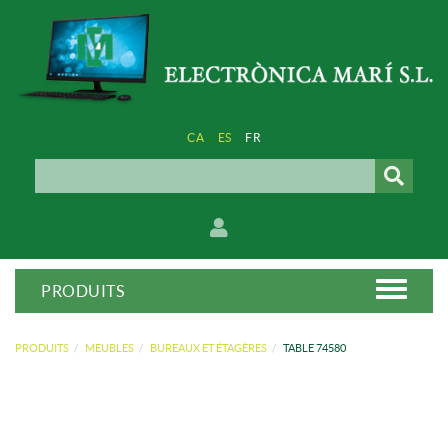
CA
ES
FR
PRODUITS
PRODUITS
MEUBLES
BUREAUX ET ÉTAGÈRES
TABLE 74580