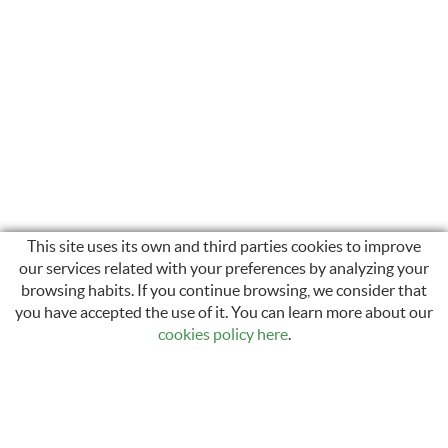
This site uses its own and third parties cookies to improve
our services related with your preferences by analyzing your
browsing habits. If you continue browsing, we consider that
INSTAGRAM
you have accepted the use of it. You can learn more about our
cookies policy here
.
Carrer Sant Llàtzer, 35
17600 Figueres, Girona
972 50 29 12 / 616 44 49 75