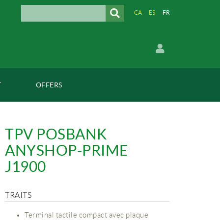
CA
ES
FR
T
OFFERS
TPV POSBANK
ANYSHOP-PRIME
J1900
TRAITS
Terminal tactile compact avec plaque