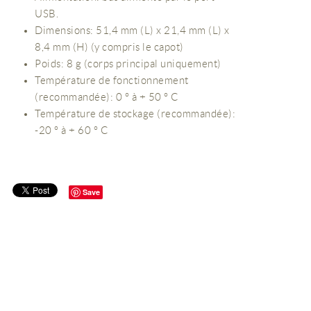
USB.
Dimensions: 51,4 mm (L) x 21,4 mm (L) x
8,4 mm (H) (y compris le capot)
Poids: 8 g (corps principal uniquement)
Température de fonctionnement
(recommandée): 0 ° à + 50 ° C
Température de stockage (recommandée):
-20 ° à + 60 ° C
Save