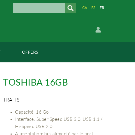
CA
ES
FR
T
OFFERS
TOSHIBA 16GB
TRAITS
Capacité: 16 Go
Interface: Super Speed ​​USB 3.0, USB 1.1 /
Hi-Speed ​​USB 2.0
Alimentation: bus alimenté par le port